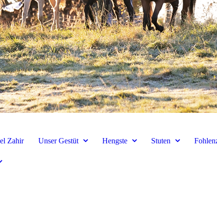
el Zahir
Unser Gestüt
Hengste
Stuten
Fohlen