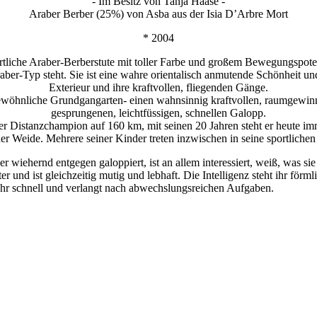
- Im Besitz von Tanja Haase -
Araber Berber (25%) von Asba aus der Isia D’Arbre Mort
* 2004
tliche Araber-Berberstute mit toller Farbe und großem Bewegungspote
raber-Typ steht. Sie ist eine wahre orientalisch anmutende Schönheit und 
Exterieur und ihre kraftvollen, fliegenden Gänge.
gewöhnliche Grundgangarten- einen wahnsinnig kraftvollen, raumgewin
gesprungenen, leichtfüssigen, schnellen Galopp.
r Distanzchampion auf 160 km, mit seinen 20 Jahren steht er heute im
der Weide. Mehrere seiner Kinder treten inzwischen in seine sportlichen
 wiehernd entgegen galoppiert, ist an allem interessiert, weiß, was sie 
r und ist gleichzeitig mutig und lebhaft. Die Intelligenz steht ihr förmli
 sehr schnell und verlangt nach abwechslungsreichen Aufgaben.