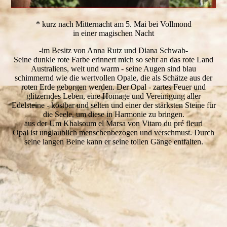
* kurz nach Mitternacht am 5. Mai bei Vollmond
in einer magischen Nacht
-im Besitz von Anna Rutz und Diana Schwab-
Seine dunkle rote Farbe erinnert mich so sehr an das rote Land
Australiens, weit und warm - seine Augen sind blau
schimmernd wie die wertvollen Opale, die als Schätze aus der
roten Erde geborgen werden. Der Opal - zartes Feuer und
glitzerndes Leben, eine Homage und Vereinigung aller
Edelsteine - kostbar und selten und einer der stärksten Steine für
die Seele, um diese in Harmonie zu bringen.
aus der Um Khalsoum el Marsa von Vitaro du pré fleuri
Opal ist unglaublich menschenbezogen und verschmust. Durch
seine langen Beine kann er seine tollen Gänge entfalten.