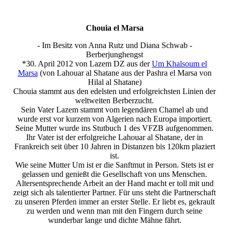
Chouia el Marsa
- Im Besitz von Anna Rutz und Diana Schwab -
Berberjunghengst
*30. April 2012 von Lazem DZ aus der
Um Khalsoum el
Marsa
(von Lahouar al Shatane aus der Pashra el Marsa von
Hilal al Shatane)
Chouia stammt aus den edelsten und erfolgreichsten Linien der
weltweiten Berberzucht.
Sein Vater Lazem stammt vom legendären Chamel ab und
wurde erst vor kurzem von Algerien nach Europa importiert.
Seine Mutter wurde ins Stutbuch 1 des VFZB aufgenommen.
Ihr Vater ist der erfolgreiche Lahouar al Shatane, der in
Frankreich seit über 10 Jahren in Distanzen bis 120km plaziert
ist.
Wie seine Mutter Um ist er die Sanftmut in Person. Stets ist er
gelassen und genießt die Gesellschaft von uns Menschen.
Altersentsprechende Arbeit an der Hand macht er toll mit und
zeigt sich als talentierter Partner. Für uns steht die Partnerschaft
zu unseren Pferden immer an erster Stelle. Er liebt es, gekrault
zu werden und wenn man mit den Fingern durch seine
wunderbar lange und dichte Mähne fährt.